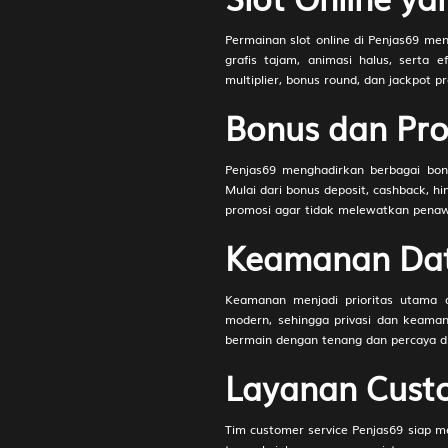
Permainan slot online di Penjas69 me
grafis tajam, animasi halus, serta e
multiplier, bonus round, dan jackpot 
Bonus dan Pr
Penjas69 menghadirkan berbagai bon
Mulai dari bonus deposit, cashback, h
promosi agar tidak melewatkan penaw
Keamanan Dat
Keamanan menjadi prioritas utama di
modern, sehingga privasi dan keama
bermain dengan tenang dan percaya di
Layanan Custo
Tim customer service Penjas69 siap m