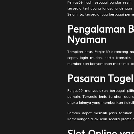
Penjas69 hadir sebagai bandar resm
tersedia terhubung langsung dengan s
Selain itu, tersedia juga berbagai per
Pengalaman Be
Nyaman
Tampilan situs Penjas69 dirancang mo
cepat, login mudah, serta transaksi
memberikan kenyamanan maksimal ba
Pasaran Togel
Penjas69 menyediakan berbagai pili
pemain. Tersedia jenis taruhan dua di
angka lainnya yang memberikan fleksi
Pemain dapat memilih jenis taruhan
kemenangan dilakukan secara profesio
Slot Online y