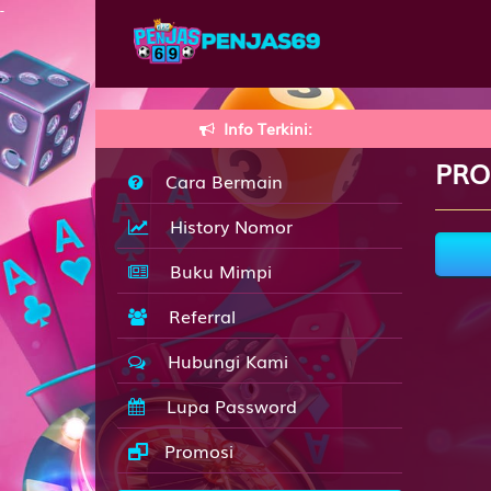
-
Info Terkini:
PRO
Cara Bermain
History Nomor
Buku Mimpi
Referral
Hubungi Kami
Lupa Password
Promosi