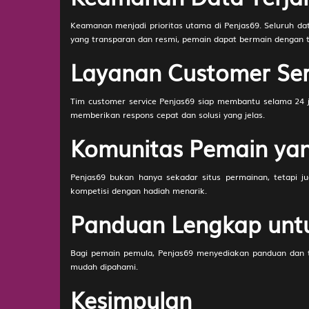
Keamanan menjadi prioritas utama di Penjas69. Seluruh dat
yang transparan dan resmi, pemain dapat bermain dengan t
Layanan Customer Ser
Tim customer service Penjas69 siap membantu selama 24 ja
memberikan respons cepat dan solusi yang jelas.
Komunitas Pemain yan
Penjas69 bukan hanya sekadar situs permainan, tetapi j
kompetisi dengan hadiah menarik.
Panduan Lengkap unt
Bagi pemain pemula, Penjas69 menyediakan panduan dan tu
mudah dipahami.
Kesimpulan