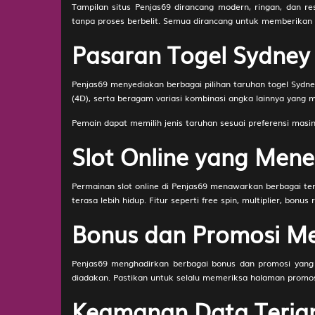
Tampilan situs Penjas69 dirancang modern, ringan, dan res
tanpa proses berbelit. Semua dirancang untuk memberika
Pasaran Togel Sydney
Penjas69 menyediakan berbagai pilihan taruhan togel Sydney
(4D), serta beragam variasi kombinasi angka lainnya yang 
Pemain dapat memilih jenis taruhan sesuai preferensi mas
Slot Online yang Men
Permainan slot online di Penjas69 menawarkan berbagai tema
terasa lebih hidup. Fitur seperti free spin, multiplier, bo
Bonus dan Promosi Me
Penjas69 menghadirkan berbagai bonus dan promosi yang re
diadakan. Pastikan untuk selalu memeriksa halaman promo
Keamanan Data Terja